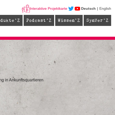
Interaktive Projektkarte
Deutsch
English
odukte
Podcast
Wissen
SynVer
ng in Ankunftsquartieren