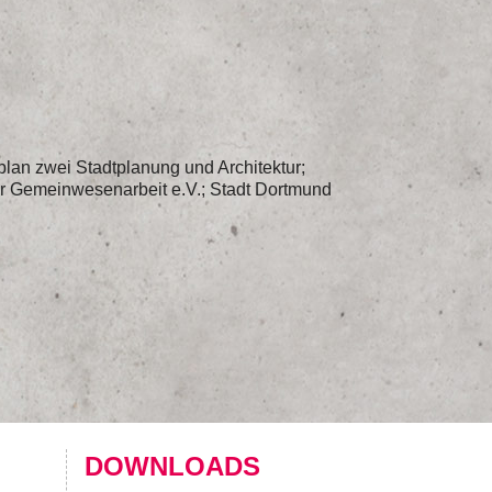
lan zwei Stadtplanung und Architektur;
r Gemeinwesenarbeit e.V.; Stadt Dortmund
DOWNLOADS