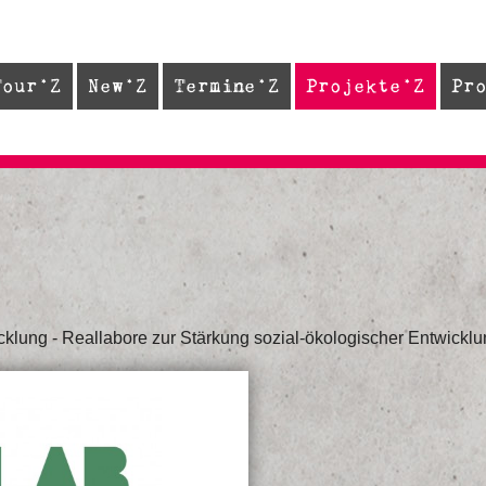
Tour
New
Termine
Projekte
Pr
cklung - Reallabore zur Stärkung sozial-ökologischer Entwicklu