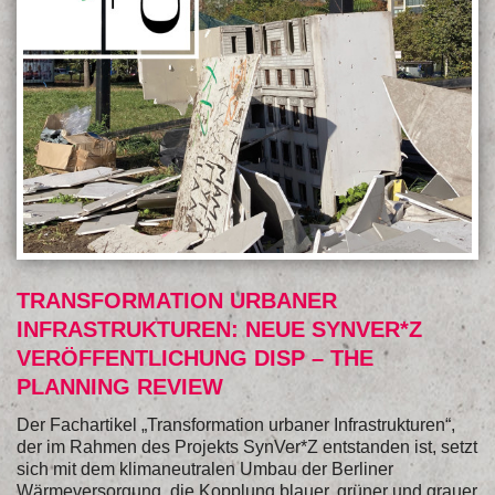
TRANSFORMATION URBANER
INFRASTRUKTUREN: NEUE SYNVER*Z
VERÖFFENTLICHUNG DISP – THE
PLANNING REVIEW
Der Fachartikel „Transformation urbaner Infrastrukturen“,
der im Rahmen des Projekts SynVer*Z entstanden ist, setzt
sich mit dem klimaneutralen Umbau der Berliner
Wärmeversorgung, die Kopplung blauer, grüner und grauer