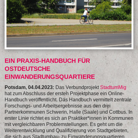
EIN PRAXIS-HANDBUCH FÜR
OSTDEUTSCHE
EINWANDERUNGSQUARTIERE
Potsdam, 04.04.2023:
Das Verbundprojekt
StadtumMig
hat zum Abschluss der ersten Projektphase ein Online-
Handbuch veröffentlicht. Das Handbuch vermittelt zentrale
Forschungs- und Arbeitsergebnisse aus den drei
Partnerkommunen Schwerin, Halle (Saale) und Cottbus. In
erster Linie richtet es sich an Praktiker*innen in Kommunen
mit vergleichbaren Problemstellungen. Es geht um die
Weiterentwicklung und Qualifizierung von Stadtgebieten,
die sich aus Stadtumbau- zu Einwanderungsquartieren