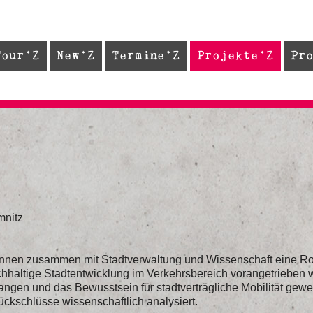
Tour
New
Termine
Projekte
Pr
mnitz
nnen zusammen mit Stadtverwaltung und Wissenschaft eine Ro
achhaltige Stadtentwicklung im Verkehrsbereich vorangetrieben
angen und das Bewusstsein für stadtverträgliche Mobilität gewe
ückschlüsse wissenschaftlich analysiert.