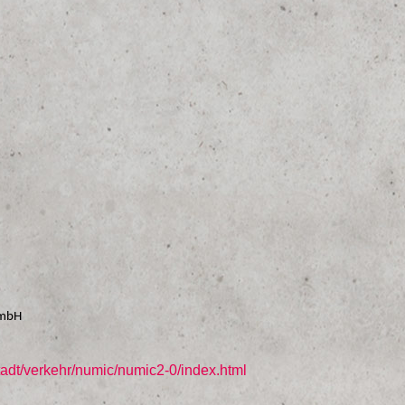
GmbH
tadt/verkehr/numic/numic2-0/index.html