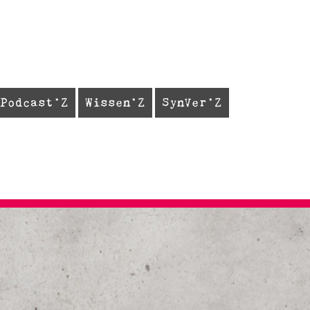
Podcast
Wissen
SynVer