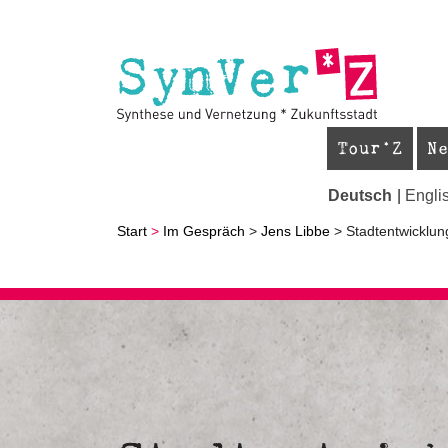
Tour
N
Deutsch
Engli
Start
>
Im Gespräch
>
Jens Libbe
> Stadtentwicklun