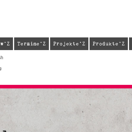
ew
Termine
Projekte
Produkte
sh
g