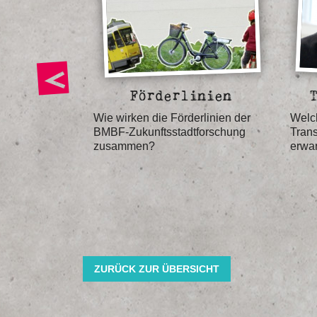
stadt
Förderlinien
kunftsstadt
Wie wirken die Förderlinien der
Welc
BMBF-Zukunftsstadtforschung
Trans
zusammen?
erwa
ZURÜCK ZUR ÜBERSICHT