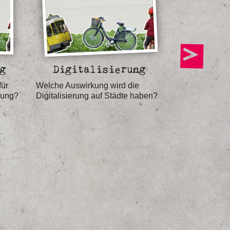
g
Digitalisierung
Rea
für
Welche Auswirkung wird die
Welche Rolle 
lung?
Digitalisierung auf Städte haben?
in der Zukunf