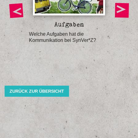
n
Aufgaben
Öffe
Welche Aufgaben hat die
Wie ist d
chung
Kommunikation bei SynVer*Z?
Kommuni
gestalte
ZURÜCK ZUR ÜBERSICHT