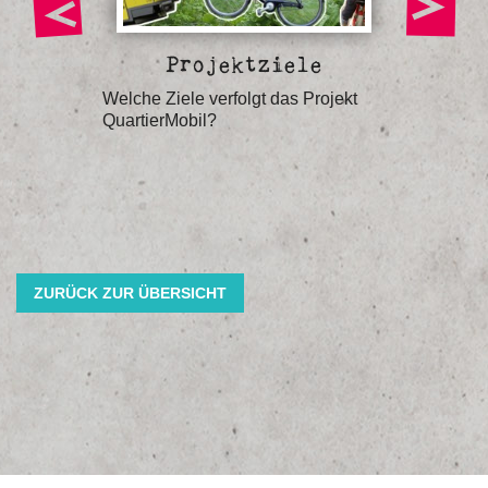
Projektziele
Auf
d
Welche Ziele verfolgt das Projekt
Welche 
n
QuartierMobil?
Stadt in
ZURÜCK ZUR ÜBERSICHT