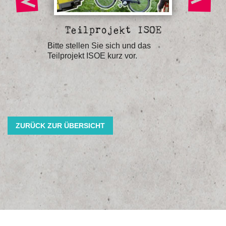
Teilprojekt ISOE
 aus
Bitte stellen Sie sich und das
Welche A
Teilprojekt ISOE kurz vor.
Wirkung
sen?
ZURÜCK ZUR ÜBERSICHT