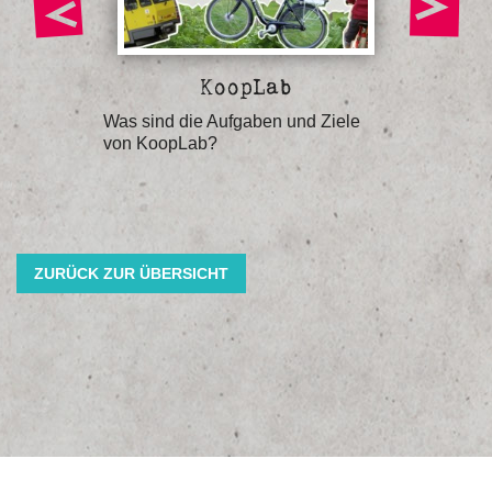
g
KoopLab
re
Was sind die Aufgaben und Ziele
Welche 
von KoopLab?
Ankunfts
ZURÜCK ZUR ÜBERSICHT