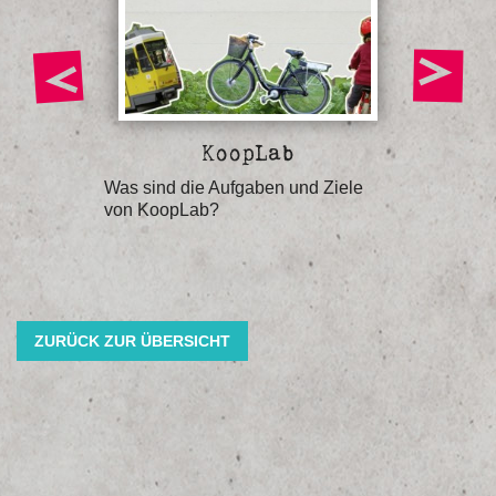
g
KoopLab
re
Was sind die Aufgaben und Ziele
Welche 
von KoopLab?
Ankunfts
ZURÜCK ZUR ÜBERSICHT