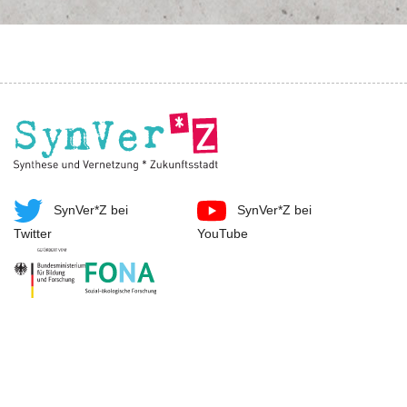
SynVer*Z bei
SynVer*Z bei
Twitter
YouTube