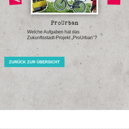
ProUrban
Ur
 Urbane
Welche Aufgaben hat das
Welche B
artieren
Zukunftsstadt-Projekt „ProUrban"?
Urbanen
ZURÜCK ZUR ÜBERSICHT