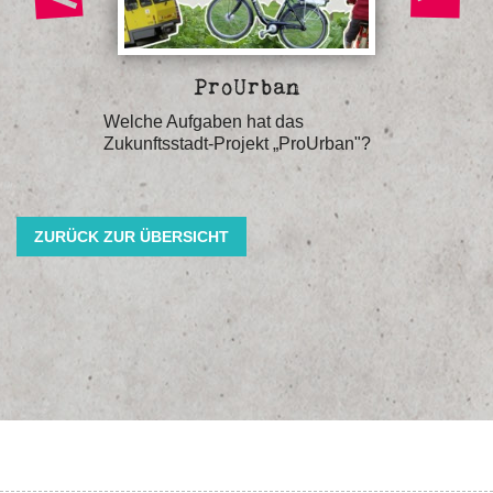
ProUrban
Ur
 Urbane
Welche Aufgaben hat das
Welche B
artieren
Zukunftsstadt-Projekt „ProUrban"?
Urbanen
ZURÜCK ZUR ÜBERSICHT