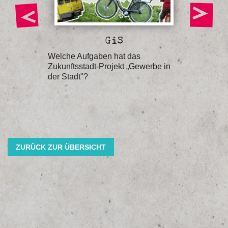
GiS
t es,
Welche Aufgaben hat das
Welche B
 in der
Zukunftsstadt-Projekt „Gewerbe in
Urbanen
der Stadt"?
ZURÜCK ZUR ÜBERSICHT