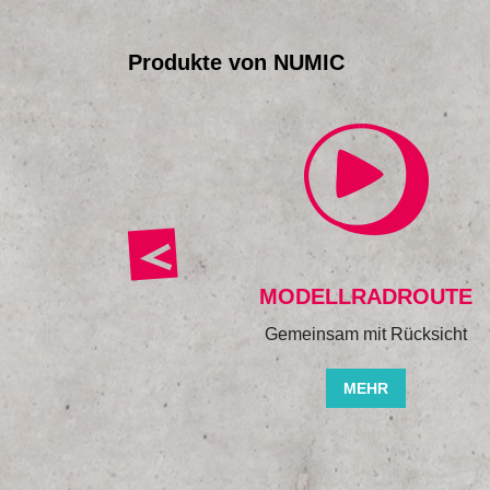
Produkte von NUMIC
-HANDBUCH
MODELLRADROUTE
n für partizipative
Gemeinsam mit Rücksicht
splanung
MEHR
HR