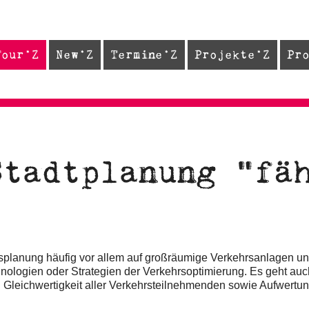
Tour
New
Termine
Projekte
Pr
Stadtplanung "fä
rsplanung häufig vor allem auf großräumige Verkehrsanlagen und
hnologien oder Strategien der Verkehrsoptimierung. Es geht auc
d Gleichwertigkeit aller Verkehrsteilnehmenden sowie Aufwertun