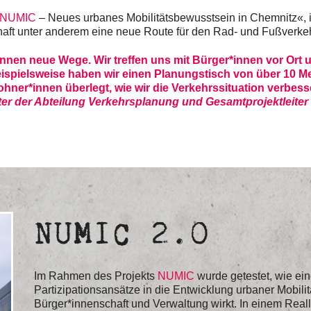
NUMIC
– Neues urbanes Mobilitätsbewusstsein in Chemnitz«,
ft unter anderem eine neue Route für den Rad- und Fußverkeh
innen neue Wege. Wir treffen uns mit Bürger*innen vor O
ispielsweise haben wir einen Planungstisch von über 10 M
hner*innen überlegt, wie wir die Verkehrssituation verbes
iter der Abteilung Verkehrsplanung und Gesamtprojektleite
NUMIC 2.0
Im Rahmen des Projekts
NUMIC
wurde getestet, wie ei
Partizipationsansätze in die Entwicklung urbaner Mobil
Bürger*innenschaft und Verwaltung wirkt. In einem Real