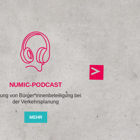
NUMIC-PODCAST
DAS NUMI
ung von Bürger*innenbeteiligung bei
Handlungsempfehlun
der Verkehrsplanung
Mobilit
MEHR
M