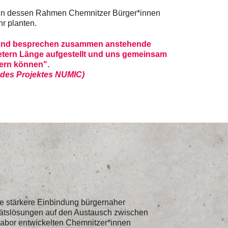
 in dessen Rahmen Chemnitzer Bürger*innen
r planten.
rt und besprechen zusammen anstehende
etern Länge aufgestellt und uns gemeinsam
sern können".
r des Projektes NUMIC)
ne stärkere Einbindung bürgernaher
itätslösungen auf den Austausch zwischen
labor entwickelten Chemnitzer*innen